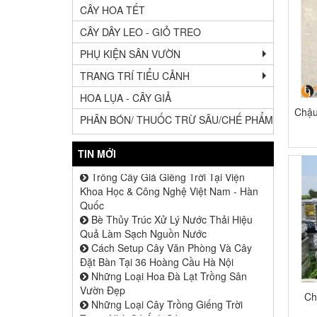
CÂY HOA TẾT
CÂY DÂY LEO - GIỎ TREO
PHỤ KIỆN SÂN VƯỜN
Địa chỉ cung cấp chậu xi măng lục giác
Cây Xanh Trồng Chậu Đá Mài Ở Ban
TRANG TRÍ TIỂU CẢNH
Công 69 Vũ Trọng Phụng
Vườn Hoa Ngọc Thảo Khoe Sắc Trong
HOA LỤA - CÂY GIẢ
Khuôn Viên Khách Sạn Hà Nội
Chậu
PHÂN BÓN/ THUỐC TRỪ SÂU/CHẾ PHẨM
Trồng Cây Trang Trí Khách Sạn 5 Sao
Tam Đảo Tháng Giáp Tết
Trồng Cây Giả Giếng Trời Tại Viện
TIN MỚI
Khoa Học & Công Nghệ Việt Nam - Hàn
Quốc
Bè Thủy Trúc Xử Lý Nước Thải Hiệu
Quả Làm Sạch Nguồn Nước
Cách Setup Cây Văn Phòng Và Cây
Đặt Bàn Tại 36 Hoàng Cầu Hà Nội
Những Loại Hoa Đà Lạt Trồng Sân
Vườn Đẹp
Những Loại Cây Trồng Giếng Trời
Trong Nhà Có Ánh Sáng
Ch
Cây Giả Decor Cắm Hộc Trang Trí