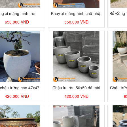
ng xi măng hình tròn
Khay xi măng hình chữ nhật
Bể Đồng 
650.000
VNĐ
550.000
VNĐ
chậu trứng cao 47x47
Chậu lu tròn 50x50 đá mài
Chậu trứ
37x37 và 27x27
420.000
VNĐ
420.000
VNĐ
6