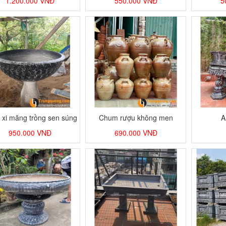
1.200.000
VNĐ
550.000
VNĐ
5
 xi măng trồng sen súng
Chum rượu không men
A
Quảng Ninh
950.000
VNĐ
690.000
VNĐ