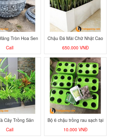
Măng Tròn Hoa Sen
Chậu Đá Mài Chữ Nhật Cao
Call
650.000
VNĐ
à Cây Trồng Sân
Bộ 6 chậu trồng rau sạch tại
ợng Sân Vườn
nhà BKFast
Call
10.000
VNĐ