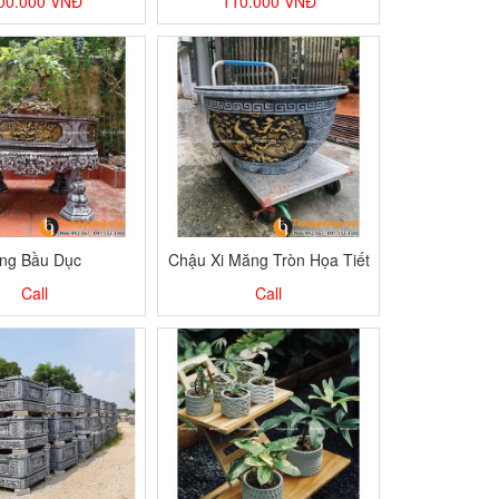
00.000
VNĐ
110.000
VNĐ
ng Bầu Dục
Chậu Xi Măng Tròn Họa Tiết
Call
Call