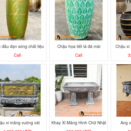
 đầu đạn sóng chất liệu
Chậu họa tiết lá đá mài
Chậu xi
xi măng nhẹ
Call
Call
3
ậu xi măng vuông vát
Khay Xi Măng Hình Chữ Nhật
Ang x