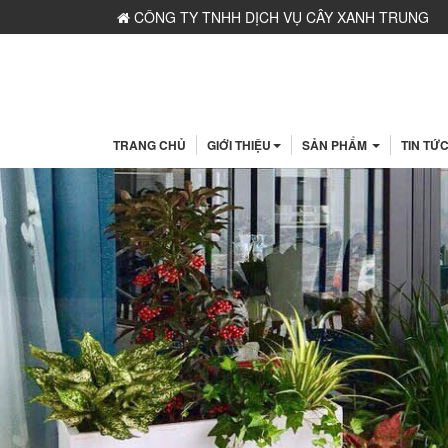
CÔNG TY TNHH DỊCH VỤ CÂY XANH TRUNG
NGUYÊN - MST: 0109117743 - Do Sở KH&ĐT Hà Nộ
Cấp ngày 06/03/2020
TRANG CHỦ
GIỚI THIỆU
SẢN PHẨM
TIN TỨ