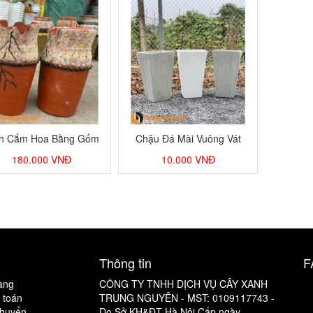
nh Cắm Hoa Bằng Gốm
Chậu Đá Mài Vuông Vát
180.000
VNĐ
10.000
VNĐ
Thông tin
F
àng
CÔNG TY TNHH DỊCH VỤ CÂY XANH
 toán
TRUNG NGUYÊN - MST: 0109117743 -
chuyển
Do Sở KH&ĐT Hà Nội Cấp ngày