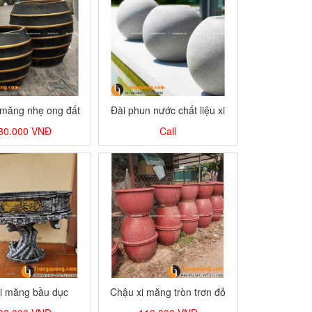
 măng nhẹ ong đất
Đài phun nước chất liệu xi
măng đá mài
30.000
VNĐ
Call
i măng bầu dục
Chậu xi măng tròn trơn đỏ