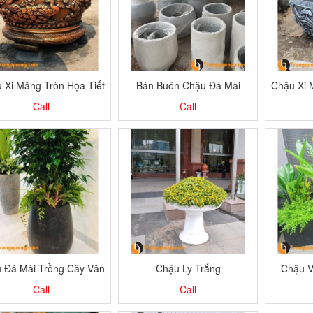
 Xi Măng Tròn Họa Tiết
Bán Buôn Chậu Đá Mài
Chậu Xi 
Trồng Cây
Call
Call
 Đá Mài Trồng Cây Văn
Chậu Ly Trắng
Chậu V
Phòng
Thư
Call
Call