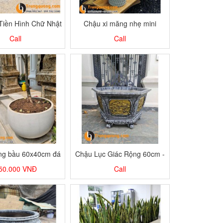
Tiền Hình Chữ Nhật
Chậu xi măng nhẹ mini
Call
Call
ng bầu 60x40cm đá
Chậu Lục Giác Rộng 60cm -
mài
1m6
50.000
VNĐ
Call