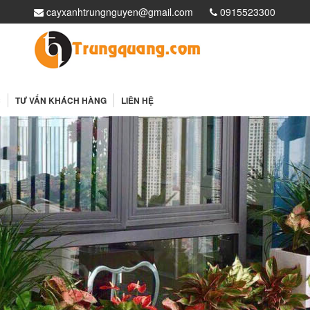
cayxanhtrungnguyen@gmail.com
0915523300
i
C
TƯ VẤN KHÁCH HÀNG
LIÊN HỆ