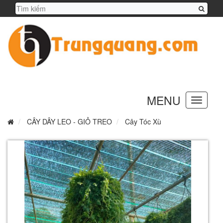
MENU
Toggle
navigation
CÂY DÂY LEO - GIỎ TREO
Cây Tóc Xù