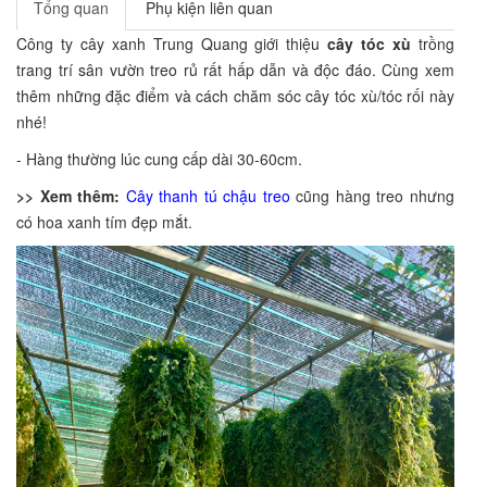
Tổng quan
Phụ kiện liên quan
Công ty cây xanh Trung Quang giới thiệu
cây tóc xù
trồng
trang trí sân vườn treo rủ rất hấp dẫn và độc đáo. Cùng xem
thêm những đặc điểm và cách chăm sóc cây tóc xù/tóc rối này
nhé!
- Hàng thường lúc cung cấp dài 30-60cm.
>> Xem thêm:
Cây thanh tú chậu treo
cũng hàng treo nhưng
có hoa xanh tím đẹp mắt.