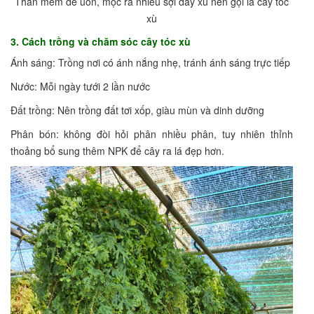
Thân mềm dễ uốn, mọc ra nhiều sợi dây xù nên gọi là cây tóc
xù
3. Cách trồng và chăm sóc cây tóc xù
Ánh sáng: Trồng nơi có ánh nắng nhẹ, tránh ánh sáng trực tiếp
Nước: Mỗi ngày tưới 2 lần nước
Đất trồng: Nên trồng đất tơi xốp, giàu mùn và dinh dưỡng
Phân bón: không đòi hỏi phân nhiều phân, tuy nhiên thỉnh
thoảng bổ sung thêm NPK để cây ra lá đẹp hơn.