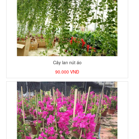
Cây lan nút áo
90.000
VNĐ