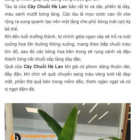
Tàu lá của
Cây Chuối Hà Lan
bản rất to và dài, phiến lá dày,
màu xanh mướt bóng láng. Các tàu lá mọc vươn cao rồi xòe
rộng ra xung quanh tạo nên một tầng che phủ bóng mát cực kỳ
bề thế.
Khi đến tuổi trưởng thành, từ chính giữa ngọn cây sẽ trổ ra một
cuống hoa lớn buông thõng xuống, mang theo bắp chuối màu
tím đỏ, sau đó các bông hoa bên trong sẽ rụng cánh và đậu
thành từng nải chuối xếp tầng dày đặc.
Quả của
Cây Chuối Hà Lan
khi già có phom dáng thuôn dài,
đầy đặn, khi chín vỏ quả chuyển sang màu vàng tươi rất đẹp
mắt, phần thịt quả bên trong mềm dẻo, thơm ngào ngạt và có
vị ngọt đậm đà.