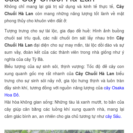
Không chỉ mang lại giá trị sử dụng và kinh tế thực tế,
Cây
Chuối Hà Lan
còn mang những năng lượng tốt lành về mặt
phong thủy cho khuôn viên đất ở:
Tượng trưng cho sự tài lộc, gia đạo đề huề: Hình ảnh buồng
chuối sai trĩu quả, các nải chuối ôm sát lấy nhau trên
Cây
Chuối Hà Lan
đại diện cho sự may mắn, tài lộc dồi dào và sự
sum vầy, đoàn kết của các thành viên trong nhà giống như ý
nghĩa của cây Tỳ Bà.
Biểu tượng của sự sinh sôi, thịnh vượng: Tốc độ đẻ cây con
xung quanh gốc mẹ rất nhanh của
Cây Chuối Hà Lan
biểu
trưng cho sự sinh sôi nảy nở, gia tộc hưng thịnh và luôn tràn
đầy sinh khí, tương đồng với nguồn năng lượng của
cây Osaka
Hoa Đỏ
.
Hài hòa không gian sống: Những tàu lá xanh mướt, to bản của
cây giúp cân bằng các luồng khí xung quanh nhà, mang lại
cảm giác bình an, an nhiên cho gia chủ tương tự như
cây Sấu.