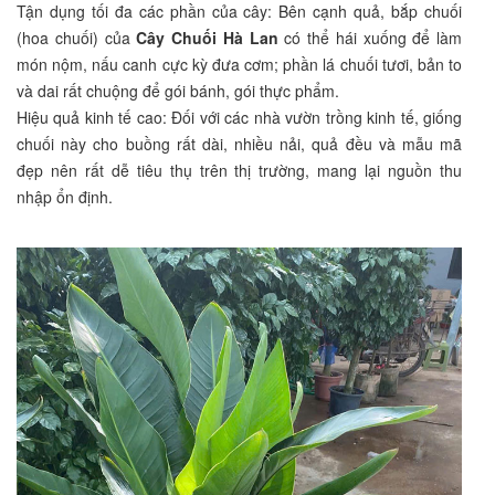
Tận dụng tối đa các phần của cây: Bên cạnh quả, bắp chuối
(hoa chuối) của
Cây Chuối Hà Lan
có thể hái xuống để làm
món nộm, nấu canh cực kỳ đưa cơm; phần lá chuối tươi, bản to
và dai rất chuộng để gói bánh, gói thực phẩm.
Hiệu quả kinh tế cao: Đối với các nhà vườn trồng kinh tế, giống
chuối này cho buồng rất dài, nhiều nải, quả đều và mẫu mã
đẹp nên rất dễ tiêu thụ trên thị trường, mang lại nguồn thu
nhập ổn định.