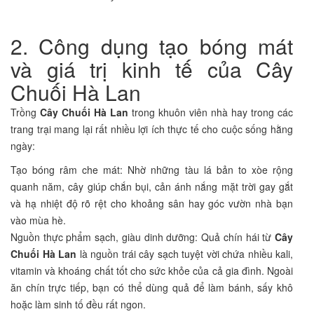
2. Công dụng tạo bóng mát
và giá trị kinh tế của Cây
Chuối Hà Lan
Trồng
Cây Chuối Hà Lan
trong khuôn viên nhà hay trong các
trang trại mang lại rất nhiều lợi ích thực tế cho cuộc sống hằng
ngày:
Tạo bóng râm che mát: Nhờ những tàu lá bản to xòe rộng
quanh năm, cây giúp chắn bụi, cản ánh nắng mặt trời gay gắt
và hạ nhiệt độ rõ rệt cho khoảng sân hay góc vườn nhà bạn
vào mùa hè.
Nguồn thực phẩm sạch, giàu dinh dưỡng: Quả chín hái từ
Cây
Chuối Hà Lan
là nguồn trái cây sạch tuyệt vời chứa nhiều kali,
vitamin và khoáng chất tốt cho sức khỏe của cả gia đình. Ngoài
ăn chín trực tiếp, bạn có thể dùng quả để làm bánh, sấy khô
hoặc làm sinh tố đều rất ngon.