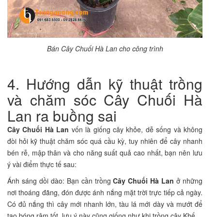
Bán Cây Chuối Hà Lan cho công trình
4. Hướng dẫn kỹ thuật trồng
và chăm sóc Cây Chuối Hà
Lan ra buồng sai
Cây Chuối Hà Lan
vốn là giống cây khỏe, dễ sống và không
đòi hỏi kỹ thuật chăm sóc quá cầu kỳ, tuy nhiên để cây nhanh
bén rễ, mập thân và cho năng suất quả cao nhất, bạn nên lưu
ý vài điểm thực tế sau:
Ánh sáng dồi dào: Bạn cần trồng
Cây Chuối Hà Lan
ở những
nơi thoáng đãng, đón được ánh nắng mặt trời trực tiếp cả ngày.
Có đủ nắng thì cây mới nhanh lớn, tàu lá mới dày và mướt để
tạo bóng râm tốt, lưu ý này cũng giống như khi trồng cây Khế.