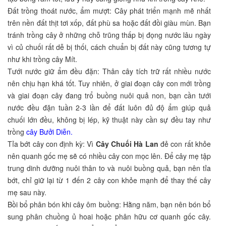
Đất trồng thoát nước, ẩm mượt: Cây phát triển mạnh mẽ nhất
trên nền đất thịt tơi xốp, đất phù sa hoặc đất đồi giàu mùn. Bạn
tránh trồng cây ở những chỗ trũng thấp bị đọng nước lâu ngày
vì củ chuối rất dễ bị thối, cách chuẩn bị đất này cũng tương tự
như khi trồng cây Mít.
Tưới nước giữ ẩm đều đặn: Thân cây tích trữ rất nhiều nước
nên chịu hạn khá tốt. Tuy nhiên, ở giai đoạn cây con mới trồng
và giai đoạn cây đang trổ buồng nuôi quả non, bạn cần tưới
nước đều đặn tuần 2-3 lần để đất luôn đủ độ ẩm giúp quả
chuối lớn đều, không bị lép, kỹ thuật này cần sự đều tay như
trồng
cây Bưởi Diễn.
Tỉa bớt cây con định kỳ: Vì
Cây Chuối Hà Lan
đẻ con rất khỏe
nên quanh gốc mẹ sẽ có nhiều cây con mọc lên. Để cây mẹ tập
trung dinh dưỡng nuôi thân to và nuôi buồng quả, bạn nên tỉa
bớt, chỉ giữ lại từ 1 đến 2 cây con khỏe mạnh để thay thế cây
mẹ sau này.
Bồi bổ phân bón khi cây ôm buồng: Hằng năm, bạn nên bón bổ
sung phân chuồng ủ hoai hoặc phân hữu cơ quanh gốc cây.