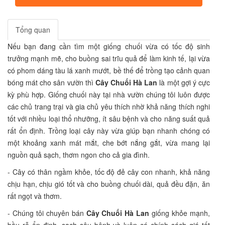
Tổng quan
Nếu bạn đang cần tìm một giống chuối vừa có tốc độ sinh
trưởng mạnh mẽ, cho buồng sai trĩu quả để làm kinh tế, lại vừa
có phom dáng tàu lá xanh mướt, bề thế để trồng tạo cảnh quan
bóng mát cho sân vườn thì
Cây Chuối Hà Lan
là một gợi ý cực
kỳ phù hợp. Giống chuối này tại nhà vườn chúng tôi luôn được
các chủ trang trại và gia chủ yêu thích nhờ khả năng thích nghi
tốt với nhiều loại thổ nhưỡng, ít sâu bệnh và cho năng suất quả
rất ổn định. Trồng loại cây này vừa giúp bạn nhanh chóng có
một khoảng xanh mát mắt, che bớt nắng gắt, vừa mang lại
nguồn quả sạch, thơm ngon cho cả gia đình.
- Cây có thân ngầm khỏe, tốc độ đẻ cây con nhanh, khả năng
chịu hạn, chịu gió tốt và cho buồng chuối dài, quả đều đặn, ăn
rất ngọt và thơm.
- Chúng tôi chuyên bán
Cây Chuối Hà Lan
giống khỏe mạnh,