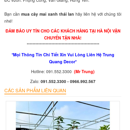
ÐC vườn: Phụng Công, Văn Giang, Hưng Yên.
Bạn cần
mua cây mai xanh thái lan
hãy liên hệ với chúng tôi
nhé!
ĐẢM BẢO UY TÍN CHO CÁC KHÁCH HÀNG TẠI HÀ NỘI VẬN
CHUYỂN TẬN NHÀ!
**************************************************
*Mọi Thông Tin Chi Tiết Xin Vui Lòng Liên Hệ Trung
Quang Decor*
Hotline: 091.552.3300
(Mr Trung)
Zalo:
091.552.3300 - 0966.992.567
CÁC SẢN PHẨM LIÊN QUAN