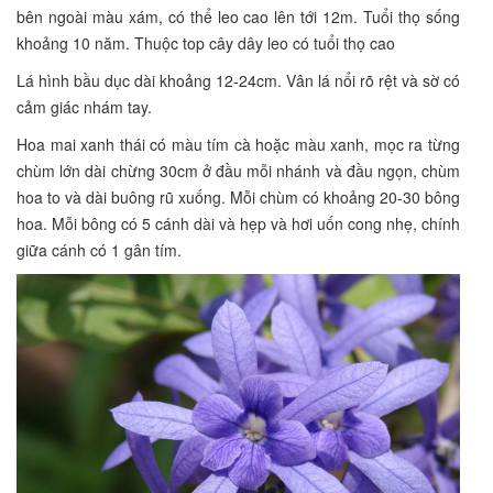
bên ngoài màu xám, có thể leo cao lên tới 12m. Tuổi thọ sống
khoảng 10 năm. Thuộc top cây dây leo có tuổi thọ cao
Lá hình bầu dục dài khoảng 12-24cm. Vân lá nổi rõ rệt và sờ có
cảm giác nhám tay.
Hoa mai xanh thái có màu tím cà hoặc màu xanh, mọc ra từng
chùm lớn dài chừng 30cm ở đầu mỗi nhánh và đầu ngọn, chùm
hoa to và dài buông rũ xuống. Mỗi chùm có khoảng 20-30 bông
hoa. Mỗi bông có 5 cánh dài và hẹp và hơi uốn cong nhẹ, chính
giữa cánh có 1 gân tím.