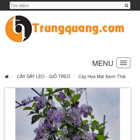
MENU
Toggle
navigation
CÂY DÂY LEO - GIỎ TREO
Cây Hoa Mai Xanh Thái