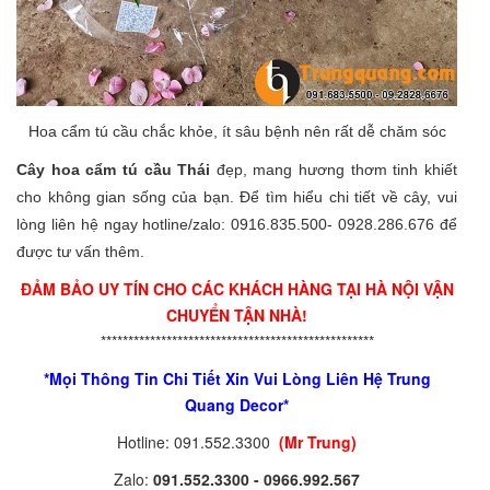
Hoa cẩm tú cầu chắc khỏe, ít sâu bệnh nên rất dễ chăm sóc
Cây hoa cẩm tú cầu Thái
đẹp, mang hương thơm tinh khiết
cho không gian sống của bạn. Để tìm hiểu chi tiết về cây, vui
lòng liên hệ ngay hotline/zalo: 0916.835.500- 0928.286.676 để
được tư vấn thêm.
ĐẢM BẢO UY TÍN CHO CÁC KHÁCH HÀNG TẠI HÀ NỘI VẬN
CHUYỂN TẬN NHÀ!
**************************************************
*Mọi Thông Tin Chi Tiết Xin Vui Lòng Liên Hệ Trung
Quang Decor*
Hotline: 091.552.3300
(Mr Trung)
Zalo:
091.552.3300 - 0966.992.567