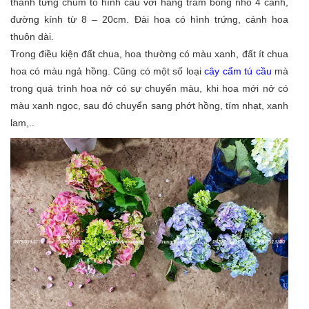
thành từng chùm to hình cầu với hàng trăm bông nhỏ 4 cánh,
đường kính từ 8 – 20cm. Đài hoa có hình trứng, cánh hoa
thuôn dài.
Trong điều kiện đất chua, hoa thường có màu xanh, đất ít chua
hoa có màu ngả hồng. Cũng có một số loại
cây cẩm tú cầu
mà
trong quá trình hoa nở có sự chuyển màu, khi hoa mới nở có
màu xanh ngọc, sau đó chuyển sang phớt hồng, tím nhạt, xanh
lam,..