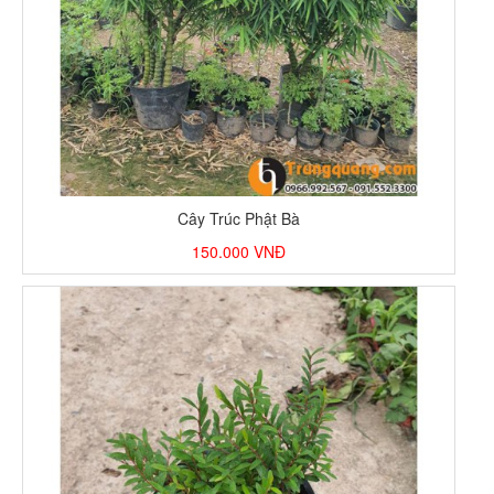
Cây Trúc Phật Bà
150.000
VNĐ