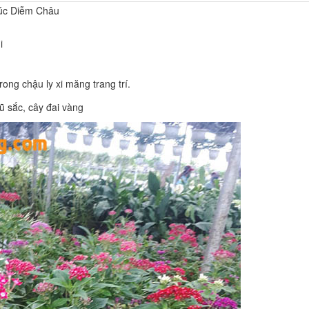
Cúc Diễm Châu
i
rong chậu ly xi măng trang trí.
ũ sắc
,
cây đai vàng