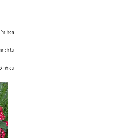
Ang xi măng bầu dục
500.000
VNĐ
tím hoa
Cây cúc pico
iễm châu
15.000
VNĐ
ó nhiều
Chum rượu không men
Quảng Ninh
690.000
VNĐ
Cúc bất tử
95.000
VNĐ
Cây oliu giả