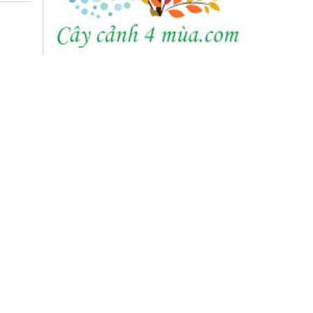
liệu xi măng nhẹ
0
VNĐ
Cây nhót nhật
0
VNĐ
Chậu xi măng nhẹ ong đất
330.000
VNĐ
Đài phun nước chất liệu xi
măng đá mài
0
VNĐ
Cây hoa cẩm tú cầu Thái
0
VNĐ