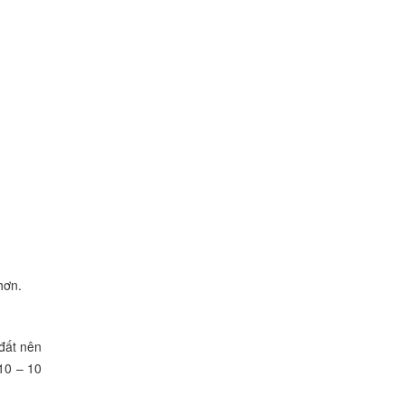
Cây Huyền Trân Công Chúa
0
VNĐ
Cây Trứng Gà - Lê Kima
0
VNĐ
hơn.
 đất nên
 10 – 10