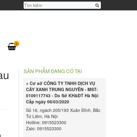
0
àu
SẢN PHẨM ĐANG CÓ TẠI
+ Cơ sở CÔNG TY TNHH DỊCH VỤ
CÂY XANH TRUNG NGUYÊN - MST:
0109117743 - Do Sở KH&ĐT Hà Nội
Cấp ngày 06/03/2020
Số 16, ngách 205/193 Xuân Đỉnh, Bắc
Từ Liêm, Hà Nội
Hotline: 0915523300
Zalo: 0915523300
a