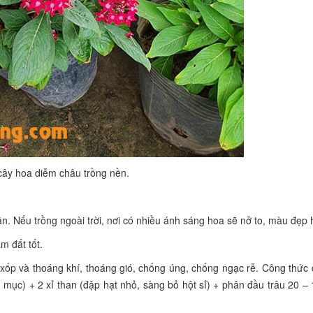
ây hoa diễm châu trồng nền.
 Nếu trồng ngoài trời, nơi có nhiều ánh sáng hoa sẽ nở to, màu đẹp 
m đất tốt.
i xốp và thoáng khí, thoáng gió, chống úng, chống ngạc rễ. Công thức
 mục) + 2 xỉ than (đập hạt nhỏ, sàng bỏ hột sỉ) + phân đầu trâu 20 –