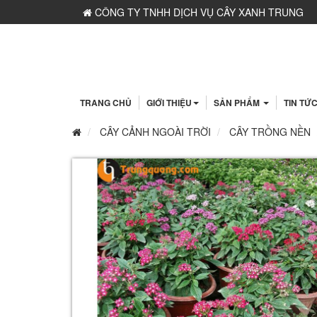
CÔNG TY TNHH DỊCH VỤ CÂY XANH TRUNG
NGUYÊN - MST: 0109117743 - Do Sở KH&ĐT Hà Nộ
Cấp ngày 06/03/2020
TRANG CHỦ
GIỚI THIỆU
SẢN PHẨM
TIN TỨ
CÂY CẢNH NGOÀI TRỜI
CÂY TRỒNG NỀN