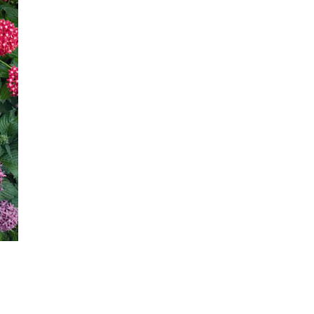
0
VNĐ
Cây chà là giả
0
VNĐ
Cây Hái Lộc
0
VNĐ
Thi Công Vườn Tường
Đứng Trong Văn Phòng
Công Ty
1.700.000
VNĐ
Cây Phú Quý
90.000
VNĐ