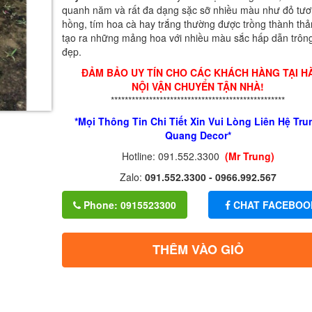
quanh năm và rất đa dạng sặc sỡ nhiều màu như đỏ tươi
hồng, tím hoa cà hay trắng thường được trồng thành th
tạo ra những mảng hoa với nhiều màu sắc hấp dẫn trông
đẹp.
ĐẢM BẢO UY TÍN CHO CÁC KHÁCH HÀNG TẠI H
NỘI VẬN CHUYỂN TẬN NHÀ!
**************************************************
*Mọi Thông Tin Chi Tiết Xin Vui Lòng Liên Hệ Tru
Quang Decor*
Hotline: 091.552.3300
(Mr Trung)
Zalo:
091.552.3300 - 0966.992.567
Phone: 0915523300
CHAT FACEBOO
THÊM VÀO GIỎ