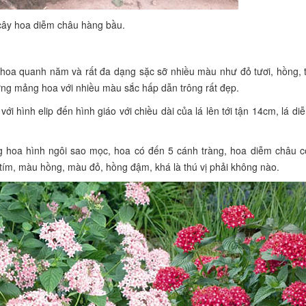
cây hoa diễm châu hàng bầu.
 hoa quanh năm và rất đa dạng sặc sỡ nhiều màu như đỏ tươi, hồng, 
ững mảng hoa với nhiều màu sắc hấp dẫn trông rất đẹp.
 hình elip đến hình giáo với chiều dài của lá lên tới tận 14cm, lá d
g hoa hình ngôi sao mọc, hoa có đến 5 cánh tràng, hoa diễm châu c
ím, màu hồng, màu đỏ, hồng đậm, khá là thú vị phải không nào.