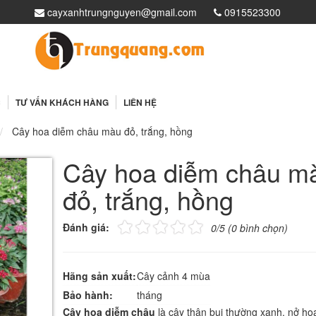
cayxanhtrungnguyen@gmail.com
0915523300
i
C
TƯ VẤN KHÁCH HÀNG
LIÊN HỆ
Cây hoa diễm châu màu đỏ, trắng, hồng
Cây hoa diễm châu m
đỏ, trắng, hồng
Đánh giá:
0/5 (0 bình chọn)
Hãng sản xuất:
Cây cảnh 4 mùa
Bảo hành:
tháng
Cây hoa diễm châu
là cây thân bụi thường xanh, nở ho