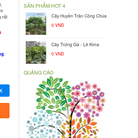
,
SẢN PHẨM HOT 4
ảm
Cây Lá Mơ
 rất
0
VNĐ
À
Cây bụp giấm Châu Phi
ng
180.000
VNĐ
QUẢNG CÁO
Cây hà thủ ô đầu hồng
95.000
VNĐ
K
Cây bàng đài loan cẩm
thạch
0
VNĐ
Chậu đầu đạn sóng chất