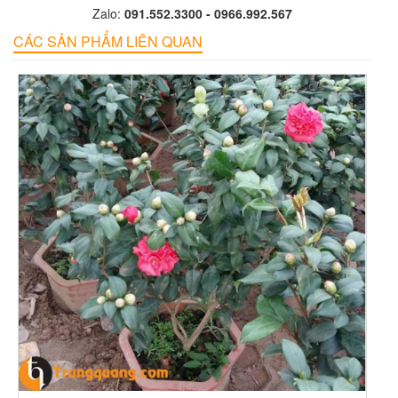
Zalo:
091.552.3300 - 0966.992.567
CÁC SẢN PHẨM LIÊN QUAN