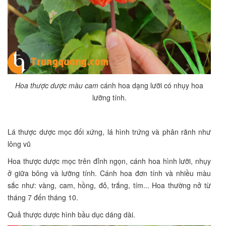
Hoa thược dược màu cam
cánh hoa dạng lưỡi có nhụy hoa
lưỡng tính.
Lá thược dược mọc đối xứng, lá hình trứng và phân rãnh như
lông vũ
Hoa thược dược mọc trên đỉnh ngọn, cánh hoa hình lưỡi, nhụy
ở giữa bông và lưỡng tính. Cánh hoa đơn tính và nhiều màu
sắc như: vàng, cam, hồng, đỏ, trắng, tím... Hoa thường nở từ
tháng 7 đến tháng 10.
Quả thược dược hình bầu dục dáng dài.