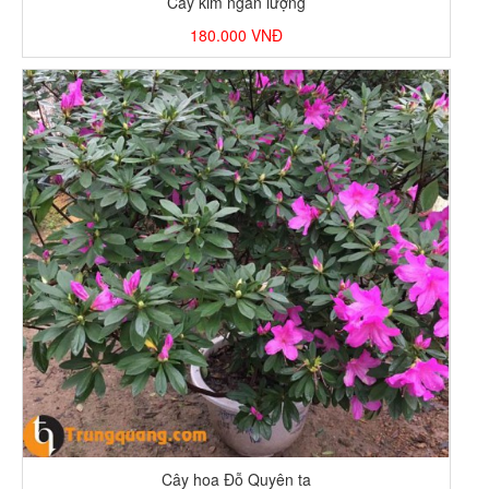
Cây kim ngân lượng
180.000
VNĐ
Cây hoa Đỗ Quyên ta