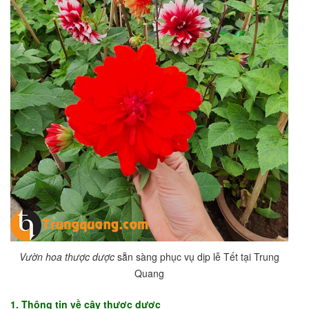
Vườn hoa thược dược
sẵn sàng phục vụ dịp lễ Tết tại Trung
Quang
1. Thông tin về cây thược dược