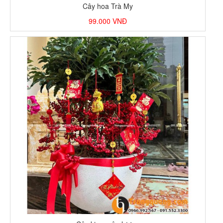
Cây hoa Trà My
99.000
VNĐ