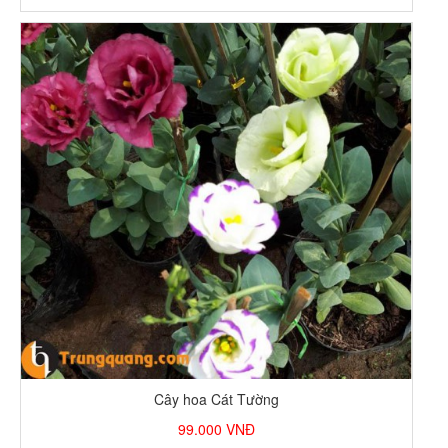
Cây hoa Cát Tường
99.000
VNĐ