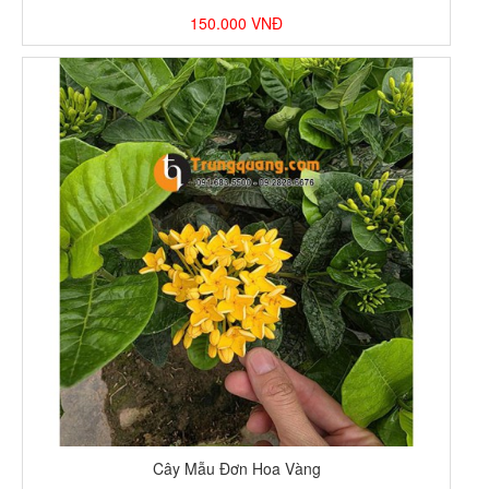
150.000
VNĐ
Cây Mẫu Đơn Hoa Vàng