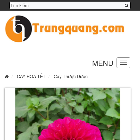
MENU
Toggle
navigation
CÂY HOA TẾT
Cây Thược Dược