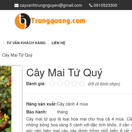
cayxanhtrungnguyen@gmail.com
0915523300
i
C
TƯ VẤN KHÁCH HÀNG
LIÊN HỆ
Cây Mai Tứ Quý
Cây Mai Tứ Quý
Đánh giá:
0/5 (0 bình chọn)
Hãng sản xuất:
Cây cảnh 4 mùa
Bảo hành:
tháng
Cây mai tứ quý là loại hoa mai cho hoa cả 4 mùa. Câ
những bông hoa vàng 5 cánh với đặc tính khỏe, ít cần
sóc nên hiện loại cây này được trồng phổ biến ở rất 