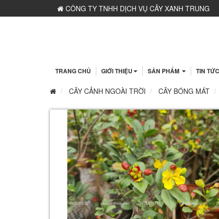
CÔNG TY TNHH DỊCH VỤ CÂY XANH TRUNG
NGUYÊN - MST: 0109117743 - Do Sở KH&ĐT Hà Nộ
Cấp ngày 06/03/2020
TRANG CHỦ
GIỚI THIỆU
SẢN PHẨM
TIN TỨ
CÂY CẢNH NGOÀI TRỜI
CÂY BÓNG MÁT