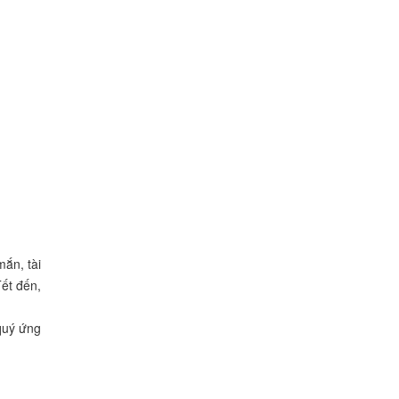
Đứng Trong Văn Phòng
Công Ty
1.700.000
VNĐ
Cây Phú Quý
90.000
VNĐ
Cây tía tô cảnh
0
VNĐ
mắn, tài
Cây Hoa Sim Tím
Tết đến,
0
VNĐ
quý ứng
Cây Hoa Càng Cua
0
VNĐ