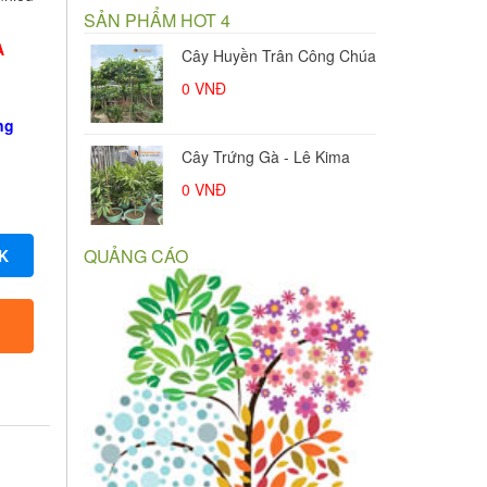
SẢN PHẨM HOT 4
À
Cây Huyền Trân Công Chúa
0
VNĐ
ng
Cây Trứng Gà - Lê Kima
0
VNĐ
QUẢNG CÁO
K
Cây Lá Mơ
0
VNĐ
Cây bụp giấm Châu Phi
180.000
VNĐ
Cây hà thủ ô đầu hồng