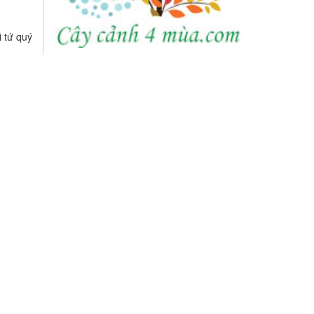
95.000
VNĐ
i tứ quý
Cây bàng đài loan cẩm
thạch
0
VNĐ
Chậu đầu đạn sóng chất
liệu xi măng nhẹ
0
VNĐ
Cây nhót nhật
0
VNĐ
Chậu xi măng nhẹ ong đất
330.000
VNĐ