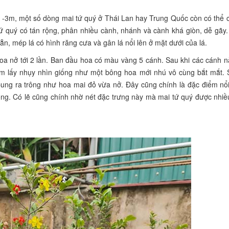
 2 -3m, một số dòng mai tứ quý ở Thái Lan hay Trung Quốc còn có thể 
tứ quý có tán rộng, phân nhiều cành, nhánh và cành khá giòn, dễ gãy.
n, mép lá có hình răng cưa và gân lá nổi lên ở mặt dưới của lá.
hoa nở tới 2 lần. Ban đầu hoa có màu vàng 5 cánh. Sau khi các cánh n
 ôm lấy nhụy nhìn giống như một bông hoa mới nhú vô cùng bắt mắt. 
 bung ra trông như hoa mai đỏ vừa nở. Đây cũng chính là đặc điểm nổi
hống. Có lẽ cũng chính nhờ nét đặc trưng này mà mai tứ quý được nhiề