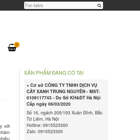
0
SẢN PHẨM ĐANG CÓ TẠI
+ Cơ sở CÔNG TY TNHH DỊCH VỤ
CÂY XANH TRUNG NGUYÊN - MST:
0109117743 - Do Sở KH&ĐT Hà Nội
Cấp ngày 06/03/2020
Số 16, ngách 205/193 Xuân Đỉnh, Bắc
Từ Liêm, Hà Nội
Hotline: 0915523300
y với
Zalo: 0915523300
 chăm
nhiều