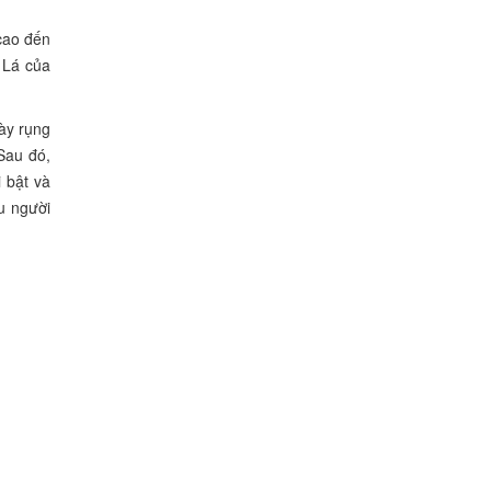
cao đến
Cây hoa lài trâu
 Lá của
50.000
VNĐ
ày rụng
Chậu xi măng vuông vát
Sau đó,
1.200.000
VNĐ
 bật và
u người
Ang xi măng bầu dục
500.000
VNĐ
Cây cúc pico
15.000
VNĐ
Chum rượu không men
Quảng Ninh