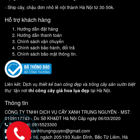
- Ship cây, chậu đơn nhỏ lẻ nội thành Hà Nội từ 30-50k.
Hỗ trợ khách hàng
Hướng dẫn đặt hàng
Hướng dẫn thanh toán
Chính sách vận chuyển
Chính sách bảo hành, đổi trả
Chính sách bảo mật thông tin.
Liên kết: Dịch vụ
thiết kế ban công đẹp
và
trồng cây sân vườn biệt
thự
tận nơi
thi công cây giả hoa lụa đẹp
tại Hà Nội.
Thông tin
CÔNG TY TNHH DỊCH VỤ CÂY XANH TRUNG NGUYÊN - MST:
0109117743 - Do Sở KH&ĐT Hà Nội Cấp ngày 06/03/2020
Điện thoại: 0915523300
Email: cayxanhtrungnguyen@gmail.com
Địa chỉ: Số 16, ngách 205/193 Xuân Đỉnh, Bắc Từ Liêm, Hà