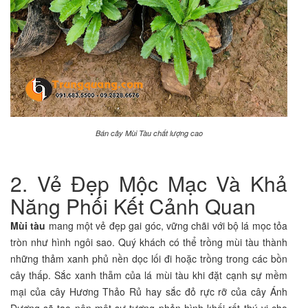
Bán cây Mùi Tàu chất lượng cao
2. Vẻ Đẹp Mộc Mạc Và Khả
Năng Phối Kết Cảnh Quan
Mùi tàu
mang một vẻ đẹp gai góc, vững chãi với bộ lá mọc tỏa
tròn như hình ngôi sao. Quý khách có thể trồng mùi tàu thành
những thảm xanh phủ nền dọc lối đi hoặc trồng trong các bồn
cây thấp. Sắc xanh thẫm của lá mùi tàu khi đặt cạnh sự mềm
mại của cây Hương Thảo Rủ hay sắc đỏ rực rỡ của cây Ánh
Dương sẽ tạo nên một sự tương phản hình khối rất thú vị cho