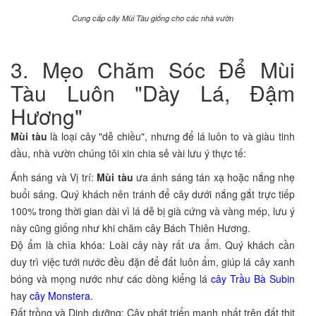
Cung cấp cây Mùi Tàu giống cho các nhà vườn
3. Mẹo Chăm Sóc Để Mùi
Tàu Luôn "Dày Lá, Đậm
Hương"
Mùi tàu
là loại cây "dễ chiều", nhưng để lá luôn to và giàu tinh
dầu, nhà vườn chúng tôi xin chia sẻ vài lưu ý thực tế:
Ánh sáng và Vị trí:
Mùi tàu
ưa ánh sáng tán xạ hoặc nắng nhẹ
buổi sáng. Quý khách nên tránh để cây dưới nắng gắt trực tiếp
100% trong thời gian dài vì lá dễ bị già cứng và vàng mép, lưu ý
này cũng giống như khi chăm cây Bách Thiên Hương.
Độ ẩm là chìa khóa: Loài cây này rất ưa ẩm. Quý khách cần
duy trì việc tưới nước đều đặn để đất luôn ẩm, giúp lá cây xanh
bóng và mọng nước như các dòng kiểng lá
cây Trầu Bà Subin
hay
cây Monstera.
Đất trồng và Dinh dưỡng: Cây phát triển mạnh nhất trên đất thịt