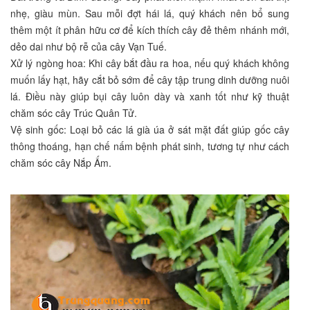
nhẹ, giàu mùn. Sau mỗi đợt hái lá, quý khách nên bổ sung
thêm một ít phân hữu cơ để kích thích cây đẻ thêm nhánh mới,
dẻo dai như bộ rễ của cây Vạn Tuế.
Xử lý ngòng hoa: Khi cây bắt đầu ra hoa, nếu quý khách không
muốn lấy hạt, hãy cắt bỏ sớm để cây tập trung dinh dưỡng nuôi
lá. Điều này giúp bụi cây luôn dày và xanh tốt như kỹ thuật
chăm sóc cây Trúc Quân Tử.
Vệ sinh gốc: Loại bỏ các lá già úa ở sát mặt đất giúp gốc cây
thông thoáng, hạn chế nấm bệnh phát sinh, tương tự như cách
chăm sóc cây Nắp Ấm.