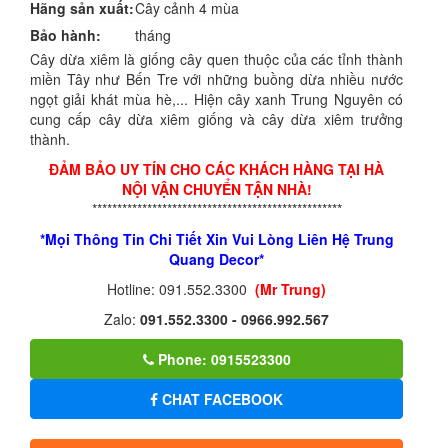
Hãng sản xuất:
Cây cảnh 4 mùa
Bảo hành:
tháng
Cây dừa xiêm là giống cây quen thuộc của các tỉnh thành
miền Tây như Bến Tre với những buồng dừa nhiều nước
ngọt giải khát mùa hè,... Hiện cây xanh Trung Nguyên có
cung cấp cây dừa xiêm giống và cây dừa xiêm trưởng
thành.
ĐẢM BẢO UY TÍN CHO CÁC KHÁCH HÀNG TẠI HÀ
NỘI VẬN CHUYỂN TẬN NHÀ!
**************************************************
*Mọi Thông Tin Chi Tiết Xin Vui Lòng Liên Hệ Trung
Quang Decor*
Hotline: 091.552.3300
(Mr Trung)
Zalo:
091.552.3300 - 0966.992.567
Phone: 0915523300
CHAT FACEBOOK