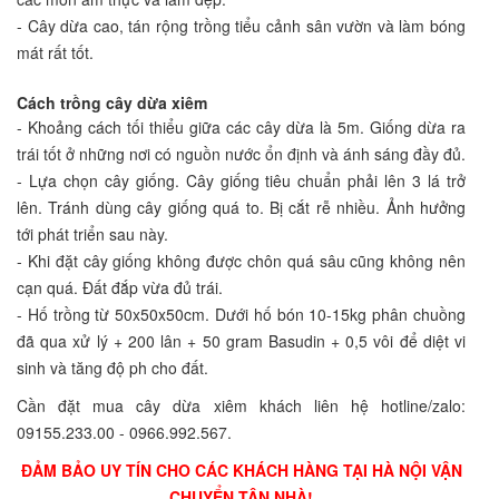
- Cây dừa cao, tán rộng trồng tiểu cảnh sân vườn và làm bóng
mát rất tốt.
Cách trồng cây dừa xiêm
- Khoảng cách tối thiểu giữa các cây dừa là 5m. Giống dừa ra
trái tốt ở những nơi có nguồn nước ổn định và ánh sáng đầy đủ.
- Lựa chọn cây giống. Cây giống tiêu chuẩn phải lên 3 lá trở
lên. Tránh dùng cây giống quá to. Bị cắt rễ nhiều. Ảnh hưởng
tới phát triển sau này.
- Khi đặt cây giống không được chôn quá sâu cũng không nên
cạn quá. Đất đắp vừa đủ trái.
- Hố trồng từ 50x50x50cm. Dưới hố bón 10-15kg phân chuồng
đã qua xử lý + 200 lân + 50 gram Basudin + 0,5 vôi để diệt vi
sinh và tăng độ ph cho đất.
Cần đặt mua cây dừa xiêm khách liên hệ hotline/zalo:
09155.233.00 - 0966.992.567.
ĐẢM BẢO UY TÍN CHO CÁC KHÁCH HÀNG TẠI HÀ NỘI VẬN
CHUYỂN TẬN NHÀ!